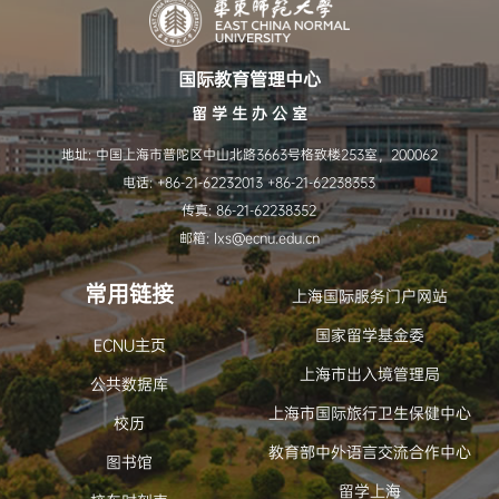
国际教育管理中心
留 学 生 办 公 室
地址: 中国上海市普陀区中山北路3663号格致楼253室，200062
电话: +86-21-62232013 +86-21-62238353
传真: 86-21-62238352
邮箱: lxs@ecnu.edu.cn
常用链接
上海国际服务门户网站
国家留学基金委
ECNU主页
上海市出入境管理局
公共数据库
上海市国际旅行卫生保健中心
校历
教育部中外语言交流合作中心
图书馆
留学上海