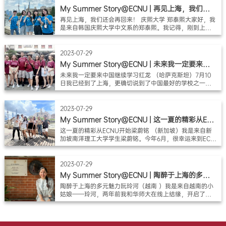
My Summer Story@ECNU | 再见上海，我们还
会再回来！
再见上海，我们还会再回来！ 庆熙大学 郑泰熙大家好，我
是来自韩国庆熙大学中文系的郑泰熙。我记得，刚到上海
的第一天，天气阴沉沉的，甚至让我有点担心。然而，随
后天气很快就变好了，我想我可以愉快地享受上海的美好
了。到学校安顿好以后，我便去了环港球，它离学校很
2023-07-29
近， 建筑风格华丽，商场内看点也非常多，在那里转一
My Summer Story@ECNU | 未来我一定要来中
圈，大半天的时间就过去了。在项目的最后几天，我经常
国继续学习
未来我一定要来中国继续学习红龙 （哈萨克斯坦）7月10
和五班的小伙伴一起吃火锅，感觉彼此变得更亲近了。这
日我已经到了上海，更确切说到了中国最好的学校之一
期间，我还到过外滩拍照、坐船，那里的夜景太美了，我
——华东师范大学。这是我第一次来上海，这座城市比我
在那里尽情地欣赏绝美的景色让人难以忘怀。此外，我还
想像的要好一百多倍，心中的感受难以言表。当我们开始
去了新天地、豫园、大韩民国临时政府等上海的许多地
学习中文、听各个教授讲不同主题的讲座时，我会不由自
方，度过了愉快的时光。我觉得华东师大这次的暑期
2023-07-29
主地想了解中国的一切，我们每天学习不同的内容：参观
My Summer Story@ECNU | 这一夏的精彩从ECN
上海文化景点，与当地人聊天，每次讲座后相互讨论、发
U开始
这一夏的精彩从ECNU开始梁蔚铭 （新加坡）我是来自新
表自己的观点和提问等等，没有一天觉得无聊或孤单，非
加坡南洋理工大学学生梁蔚铭。今年6月，很幸运来到ECN
常感谢学校为我们安排了许多令人难忘的活动。感谢暑期
U学习中文，而后开始在上海的实习。这是我第一次来到上
学校，在这里我结交了来自不同国家的朋友，这是我无法
海。这个夏天，对我来说充实而快乐。虽然在ECNU的中文
想象的；感谢汉语，我现在和中国、吉尔吉斯斯坦、俄罗
学习只有短短的4个星期，但是学校给我们的课程非常丰
斯、白俄罗斯等国家的朋友一直保持着密切的联系。
2023-07-29
富，有高级汉语课、视听说课、商务案例课。虽然我们都
My Summer Story@ECNU | 陶醉于上海的多元
有汉语基础，汉语交流没有大问题，然而这些课程为我们
魅力
陶醉于上海的多元魅力阮玲河（越南 ）我是来自越南的小
语言能力的提高、对中国社会文化的了解，甚至在上海的
姑娘——玲河，两年前我和华师大在线上结缘，开启了我
实习工作生活提供了巨大的帮助。我住在浦东，每天早上
的线上中文学习之旅。我被华师大老师们的热情、认真和
从家里出发，差不多一个小时到达学校，天气有点热，路
关爱深深感动，一直渴望能有机会与她们见面，亲身感受
程有点远，但每天我们都坚持来上课，因为和老师同学一
线下课堂的学习氛围，成为一个“真正”的华师大学生。上个
起学习很有意思。课上，了解了中国楼市