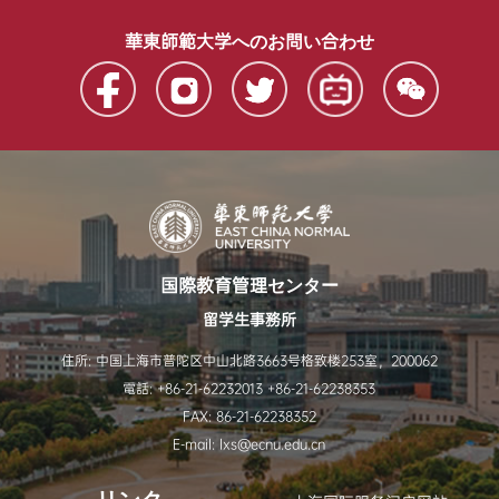
学期，机缘巧合，我终于获得了这样一个宝贵的机会——
在这个夏天来华师大参加“体验多元中国”暑期游学项目。得
知这个消息的那一刻，我心里充满了幸福与期待，我的华
華東師範大学へのお問い合わせ
师大奔现之旅终于要实现了。不辜负我的期望，这里的学
习和生活简直是怡然自得的“奇迹”！这是一次改变心态的旅
程，让我感受了上海的多元，也领略到世界的美丽。作为
一个充满好奇心的“探险家”和知识追求
国際教育管理センター
留学生事務所
住所: 中国上海市普陀区中山北路3663号格致楼253室，200062
電話: +86-21-62232013 +86-21-62238353
FAX: 86-21-62238352
E-mail: lxs@ecnu.edu.cn