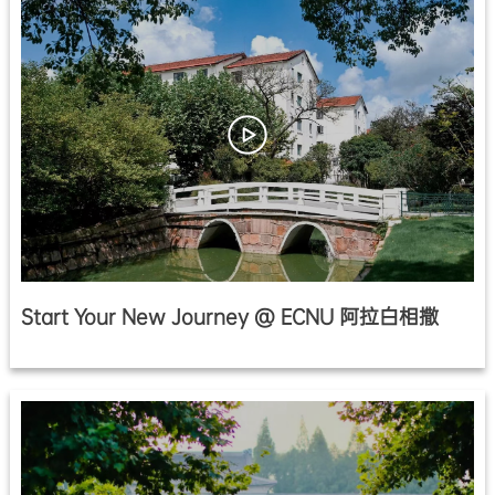
Start Your New Journey @ ECNU 阿拉白相撒