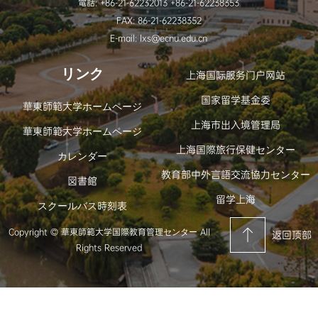
電話: +86-21-62232013 +86-21-62238353
FAX: 86-21-62238352
E-mail: lxs@ecnu.edu.cn
リンク
上海国际服务门户网站
国家留学基金委
華東師範大学ホームページ
上海市出入境管理局
華東師範大学ホームページ
上海国際旅行保健センター
カレンダー
教育部中外言語交流協力センター
図書館
留学上海
スクールバス時刻表
Copyright © 華東師範大学国際教育管理センター All
返回顶部
Rights Reserved