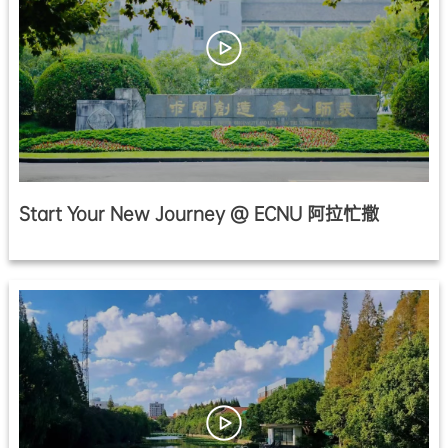
Start Your New Journey @ ECNU 阿拉忙撒