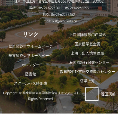
住所: 中国上海市普陀区中山北路3663号格致楼253室，200062
電話: +86-21-62232013 +86-21-62238353
FAX: 86-21-62238352
E-mail: lxs@ecnu.edu.cn
リンク
上海国际服务门户网站
国家留学基金委
華東師範大学ホームページ
上海市出入境管理局
華東師範大学ホームページ
上海国際旅行保健センター
カレンダー
教育部中外言語交流協力センター
図書館
留学上海
スクールバス時刻表
Copyright © 華東師範大学国際教育管理センター All
返回顶部
Rights Reserved