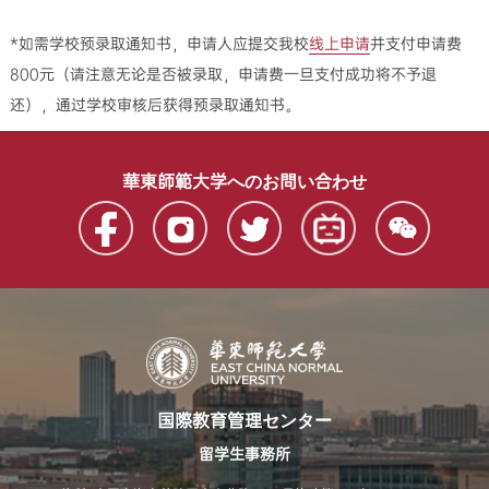
*如需学校预录取通知书，申请人应提交我校
线上申请
并支付申请费
800元（请注意无论是否被录取，申请费一旦支付成功将不予退
还），通过学校审核后获得预录取通知书。
華東師範大学へのお問い合わせ
国際教育管理センター
留学生事務所