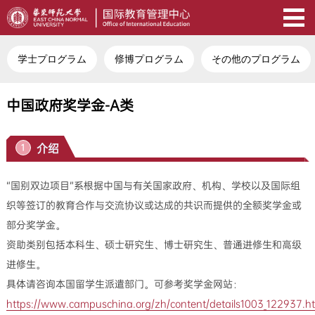
学士プログラム
修博プログラム
その他のプログラム
中国政府奖学金-A类
介绍
1
“国别双边项目”系根据中国与有关国家政府、机构、学校以及国际组
织等签订的教育合作与交流协议或达成的共识而提供的全额奖学金或
部分奖学金。
资助类别包括本科生、硕士研究生、博士研究生、普通进修生和高级
进修生。
具体请咨询本国留学生派遣部门。可参考奖学金网站：
https://www.campuschina.org/zh/content/details1003_122937.h