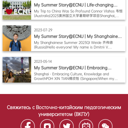
My Summer Story@ECNU | Life-changing
Summer in China
My Trip to China Was So Profound Connor Vlahos 韦恒
(Australia)2023澳洲国立大学暑期研学项目Shanghai,
Nice to See You Again!This was my second time in
Shanghai, and this trip made me understand why
Shanghai is often referred to as a magical city in
2023-07-29
Chinese.From its lively centre to its beautiful gardens,
My Summer Story@ECNU | My Shanghainese
Shanghai
Summer 2023
My Shanghainese Summer 2023QI Weide 齐伟德
(Russia)Hello everyone! My name is Dmitrii V.
Tsvetkov, my Chinese name is Qi Weide (齐伟德), I
came from Saint-Petersburg, Russia. I`m a Chinese
language teacher in Saint-Petersburg State University
2023-05-14
of Culture. Same time, I`m a scholar, researching
My Summer Story@ECNU | Embracing
Chinese tradi
Shanghai
Shanghai - Embracing Culture, Knowledge and
GrowthPOH XIN TIAN傅欣恬 (Singapore)When my
friends and I first stepped out of Pudong International
Airport, the summer heat roasted us like we are BBQ
skewers (烤串). However, I believe that this is
Shanghai’s warmest welcome for us and brings about
promises o
Свяжитесь с Восточно-китайским педагогическим
университетом (ВКПУ)