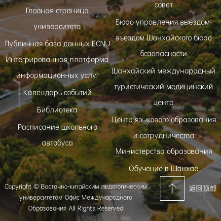
совет
Главная страница
Бюро управления выездом-
университета
въездом Шанхайского бюро
Публичная база данных ECNU
безопасности
Интегрированная платформа
Шанхайский международный
информационных услуг
туристический медицинский
Календарь событий
центр
Библиотека
Центр языкового образования
Расписание школьного
и сотрудничества
автобуса
Министерства образования
Обучение в Шанхае
Copyright © Восточно-китайским педагогическим
返回顶部
университетом Офис Международного
Образования All Rights Reserved