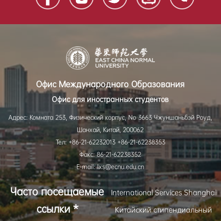
Офис Международного Образования
Офис для иностранных студентов
Адрес: Комната 253, Физический корпус, No 3663 Чжуншаньбэй Роуд,
Шанхай, Китай, 200062
Тел: +86-21-62232013 +86-21-62238353
Факс: 86-21-62238352
E-mail: lxs@ecnu.edu.cn
Часто посещаемые
International Services Shanghai
ссылки *
Китайский стипендиальный