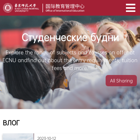
Студенческие будни
Explore the range of subjects and courses on offer at
ECNU andfind out about the entry requirements, tuition
fees and more.
All Sharing
ВЛОГ
2023-10-12