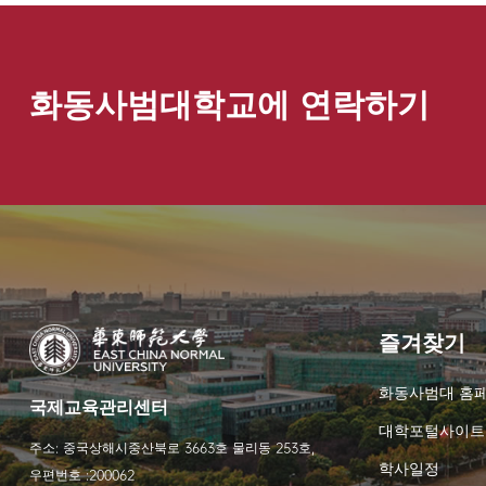
화동사범대학교에 연락하기
즐겨찾기
화동사범대 홈
국제교육관리센터
대학포털사이트
주소: 중국상해시중산북로 3663호 물리동 253호,
학사일정
우편번호 :200062