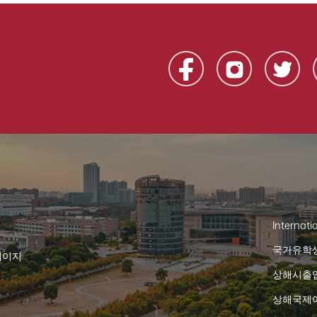
Internati
국가유학
페이지
상해시출
상해국제