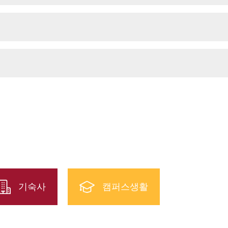
기숙사
캠퍼스생활