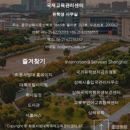
국제교육관리센터
유학생 사무실
주소: 중국상해시중산북로 3663호 물리동 253호, 우편번호 :200062
전화: +86-21-62232013 +86-21-62238353
팩스: 86-21-62238352
이메일: lxs@ecnu.edu.cn
즐겨찾기
International Services Shanghai
국가유학생자금위원회
화동사범대 홈페이지
상해시출입국관리사무소
대학포털사이트
상해국제여행위생보건센터
학사일정
교육부언어교류협력센터
도서관
상해유학
셔틀버스
Copyright © 화동사범대학국제교육관리센터 All
返回顶部