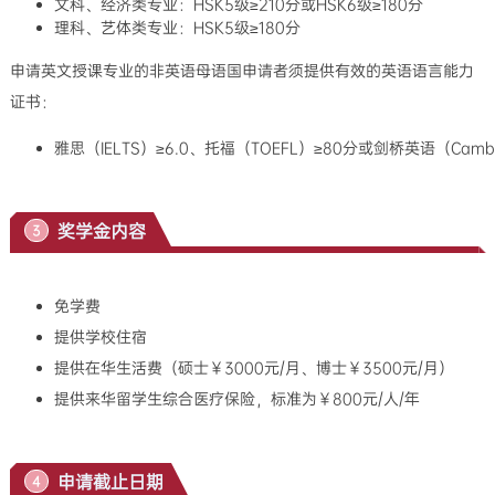
文科、经济类专业：HSK5级≥210分或HSK6级≥180分
理科、艺体类专业：HSK5级≥180分
申请英文授课专业的非英语母语国申请者须提供有效的英语语言能力
证书：
雅思（IELTS）≥6.0、托福（TOEFL）≥80分或剑桥英语（Cambridge 
奖学金内容
3
免学费
提供学校住宿
提供在华生活费（硕士￥3000元/月、博士￥3500元/月）
提供来华留学生综合医疗保险
，
标准为￥800元/人/年
申请截止日期
4