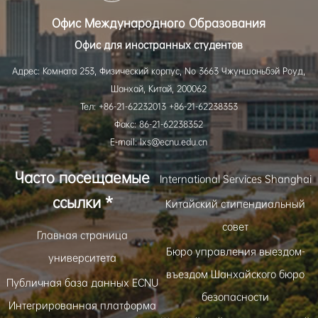
Офис Международного Образования
Офис для иностранных студентов
Адрес: Комната 253, Физический корпус, No 3663 Чжуншаньбэй Роуд,
Шанхай, Китай, 200062
Тел: +86-21-62232013 +86-21-62238353
Факс: 86-21-62238352
E-mail: lxs@ecnu.edu.cn
Часто посещаемые
International Services Shanghai
ссылки *
Китайский стипендиальный
совет
Главная страница
Бюро управления выездом-
университета
въездом Шанхайского бюро
Публичная база данных ECNU
безопасности
Интегрированная платформа