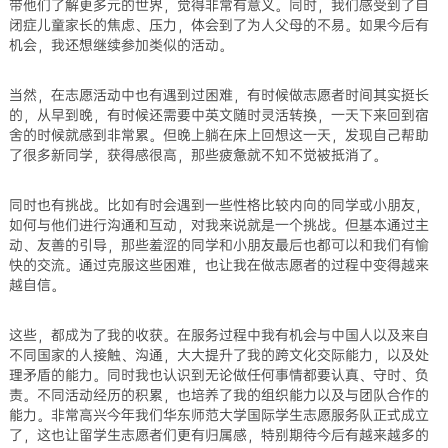
带他们了解更多元的世界，觉得非常有意义。同时，我们感受到了自
闭症儿童家长的焦虑、压力，体会到了为人父母的不易。如果今后有
机会，我还想继续参加类似的活动。
当然，在志愿活动中也有遇到过困难，有时候做志愿者时间其实挺长
的，从早到晚，有时候还需要中英文随时灵活转换，一天下来回到宿
舍的时候就感到非常累。但晚上躺在床上回想这一天，发现自己帮助
了很多新同学，获得感很高，那些疲惫就不知不觉被抵消了。
同时也有挑战。比如有时会遇到一些性格比较内向的同学或小朋友，
如何与他们进行沟通和互动，对我来说就是一个挑战。但基本通过主
动、友善的引导，那些羞涩的同学和小朋友最后也都可以和我们有愉
快的交流。通过克服这些困难，也让我在做志愿者的过程中变得越来
越自信。
这些，都成为了我的收获。在服务过程中我有机会与中国人以及来自
不同国家的人接触、沟通，大大提升了我的跨文化交际能力，以及处
理矛盾的能力。同时我也认识到无论做任何事情都要认真、守时、负
责。不同活动经历的积累，也培养了我的组织能力以及与团队合作的
能力。非常高兴今年我们华东师范大学国际学生志愿服务队正式成立
了，这也让留学生志愿者们更有归属感，特别期待今后有越来越多的