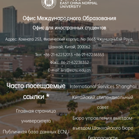
Офис Международного Образования
Офис для иностранных студентов
Адрес: Комната 253, Физический корпус, No 3663 Чжуншаньбэй Роуд,
Шанхай, Китай, 200062
Тел: +86-21-62232013 +86-21-62238353
Факс: 86-21-62238352
E-mail: lxs@ecnu.edu.cn
Часто посещаемые
International Services Shanghai
ссылки *
Китайский стипендиальный
совет
Главная страница
Бюро управления выездом-
университета
въездом Шанхайского бюро
Публичная база данных ECNU
безопасности