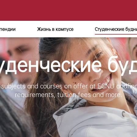
пендии
Жизнь в кампусе
Студенческие будн
уденческие бу
 subjects and courses on offer at ECNU andfin
requirements, tuition fees and more.