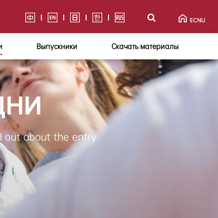
и
Выпускники
Скачать материалы
дни
d out about the entry