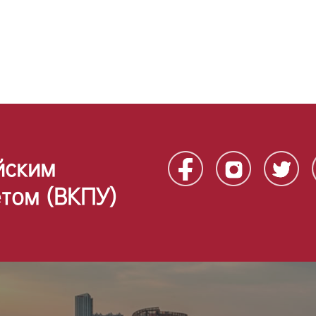
йским
том (ВКПУ)