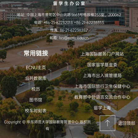
留 学 生 办 公 室
地址: 中国上海市普陀区中山北路3663号格致楼253室，200062
电话: +86-21-62232013 +86-21-62238353
传真: 86-21-62238352
邮箱: lxs@ecnu.edu.cn
常用链接
上海国际服务门户网站
国家留学基金委
ECNU主页
上海市出入境管理局
公共数据库
上海市国际旅行卫生保健中心
校历
教育部中外语言交流合作中心
图书馆
留学上海
校车时刻表
Copyright © 华东师范大学国际教育管理中心 版权所
返回顶部
有