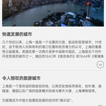
快速发展的城市
几个世纪以来，上海一直是一个主要的行政、航运和贸易城市，19世
纪，由于欧洲人对其有利的港口位置和经济潜力的认可，上海的重要
性日益提高。英国在第一次鸦片战争中战胜中国后，上海是五个对外
开放贸易的城市之一，随后的1842年《南京条约》和1844年《黄埔条
约》允许建立上海国际租界和法租界。这座城市随后蓬勃发展，成为
东西方之间的商业中心，并在20世纪30年代成为亚太地区无可争议的
金融中心。在20世纪90年代，经济改革导致了城市的重新发展，帮助
金融和外国投资回到城市。2013年8月22日，国务院批准设立上海自
令人惊叹的旅游城市
由贸易区，成为中国大陆第一个自由贸易区。
上海是一个受欢迎的旅游目的地，以其历史地标而闻名，如外滩、城
隍庙、豫园以及广阔的陆家嘴天际线与摩天大楼、上海博物馆等。
它被描述为中国大陆蓬勃发展的经济的“展示品”。