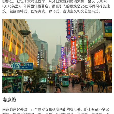
的象征。它位于黄浦江西岸，从外白渡桥到南浦大桥，全长1500米
(0.93英里)。外滩西侧最著名、最吸引人的景观是26座不同风格的建
筑，包括哥特式、巴洛克式、罗马式、古典主义和文艺复兴式。
南京路
南京路东起外滩，西至静安寺和延安西街的交汇处。路上有600多家