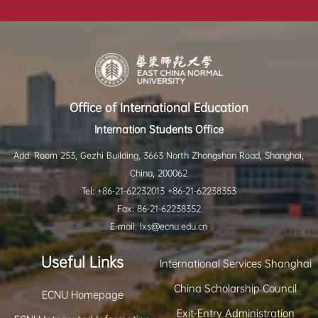
Office of International Education
Internation Students Office
Add: Room 253, Gezhi Building, 3663 North Zhongshan Road, Shanghai,
China, 200062
Tel: +86-21-62232013 +86-21-62238353
Fax: 86-21-62238352
E-mail: lxs@ecnu.edu.cn
Useful Links
International Services Shanghai
China Scholarship Council
ECNU Homepage
Exit-Entry Administration