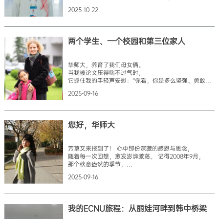
在华东师范大学度过了难忘而充实的岁月。
2025-10-22
课堂上的钻研、文化节的欢笑、实习与工作的历练，
都化为他成长的基石。如今，他投身中沙交流合作，
把所学融入实践。回望一路走来的求学与奋斗，
他将母校视作人生的灯塔，心怀感恩，继续前行。
两个学生、一个校园和第三位家人
回想起2007年我初次踏上中国这片土地的情景，
仿佛就在昨日。那时的我，
怀揣着对中华文化的好奇与向往，
华师大，养育了我们母女俩。
带着对未来的无限憧憬，从沙特阿拉伯远道而来，
当我被论文压得喘不过气时，
只为追寻知识与梦想。
它握住我的手轻声安慰：“你看，你是多么坚强、勇敢，
我在中国的求学之路始于汉语学习。
多么了不起的一位女性。”
作为一名零基础的外国学生，
2025-09-16
当女儿在幼儿园里流下陌生和不安的泪水时，
起初面对全新的语言环境和学习方式，的
它轻轻为她拭去，悄悄告诉她：“你会交到好朋友的，
虽然你还不会说普通话，但给自己一点时间吧。”
四年间，华师大不只是学校，更是我们的第三位家长。
您好，华师大
它给予我们温暖、故事和庇护，成了我们的共同家园。
在这里，两段截然不同的人生旅程，默默并肩展开。
每一天的早晨，都是从一段并肩而行开始的。
芳草又来报到了！ 心中那份深藏的感恩与思念，
我背着笔记本电脑，一摞论文资料，
随着每一次回想，愈发澎湃激荡。 记得2008年9月，
还有一份沉甸甸的博士梦想。女儿背着粉红色的 Hello
那个秋意盎然的季节，
Kitty 书包，怀里抱着一幅用彩色笔画
我带着满腔的梦想和对未来的期待，
2025-09-16
踏入了这座古朴而又充满青春气息的校园，
开启硕士求学之旅。那时的我，带着懵懂与好奇，
渴望在这里汲取知识的甘露，遇见良师益友。
而华东师范大学，远比我想象中更加美好——
我的ECNU旅程：从丽娃河畔到韩中桥梁
她如一位温婉而智慧的长者，用包容温暖了我的心灵。
校园的春天，樱花盛开，粉色的花瓣如云似霞，