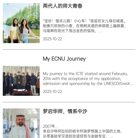
两代人的师大青春
“宝珍！慢点儿跑！小心车！”我追在女儿身后喊道。
她像只欢快的小鹿，在梧桐夹道的林荫路上蹦跳着，
马尾辫在阳光下甩出金色的弧线。
这是她第一次踏入华东师大的校园——
2025-10-22
那个在我故事里出现过无数次的“知识殿堂”。
此刻她正踮着脚去够文脉廊垂落的迎春花，
黄色的花瓣落在她肩头，
像极了当年我的仙女老师黄美旭亲手为我别在衣襟上的那
My ECNU Journey
我的眼眶突然发热。2003年，
我抱着17个月大的女儿在河内机场告别时，
她哭得鼻涕糊满了小脸。那时的我，
My journey to the ICTE started around February,
怀揣着中国政府奖学金的录取通知书，
2016 with the acceptance of my application,
心中满是对未来的憧憬与忐忑。记得第一次上课时，
admission and sponsorship by the UNESCO/Great
我的汉语还带着浓重的越南口音，
Wall of China to advance my career in educational
是同班的陈钰同学每天课后陪我练习发音；冬天
2025-10-22
policy, leadership and management. The receipt of
this news is one of my most unforgettable and
exciting mom
梦启华师，情系中沙
2007年，
来自沙特阿拉伯的杨丰怀揣梦想踏上中国的土地，
从零基础学汉语到攻读经贸与金融专业，