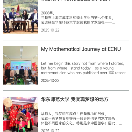
我在华师大学中文，了解中国文化，学习国际商务。
但最重要的，是我在这里开始慢慢理解中国。
2015年春天，我作为华师大的留学生代表，
2008年，
去了云南参加支教活动，给小朋友们上体育课。
当我在上海完成本科和硕士学业的第七个年头，
很多孩子是第一次见到外国人，他们特别兴奋！一下课，
我选择在华东师范大学继续我的学术旅程——
他们就围在
攻读博士学位。那时的我，
2025-10-22
虽已在上海大学度过七年光阴，
看惯了校园里的四季轮回，听熟了教室里的书声琅琅，
但当第一次以博士新生身份走进华东师范大学时还是对这
博士阶段的课程虽然不多，
My Mathematical Journey at ECNU
但接踵而至的困难和挑战却从未间断。
在齐沪扬教授的悉心指导下，
我顺利完成了博士阶段的学术研究，
Let me begin this story not from where I started,
为这段求学之旅画上了圆满的句号。
but from where I stand today – as a young
在中国求学的经历让我明白：真正的学习不仅在课堂，
mathematician who has published over 100 research
更在社会。作为留学生，我们需要主动融入中国生活，
papers with more than 1800 citations, working at
深入理解中华文化，在服务社会中实现自我成长，
2025-10-22
the Institute of Mathematics, Henan Academy of
用所学回
Sciences, and having completed a one year
postdoctoral fello
华东师范大学 我实现梦想的地方
华师大，我梦想的起点！在我很小的时候，
我就一直梦想着能够有一段异国他乡的求学经历，
体验不同国家的文化，特别是来中国留学！因此，
我为之付出了很多努力，早在硕士期间就开始准备，
2025-10-22