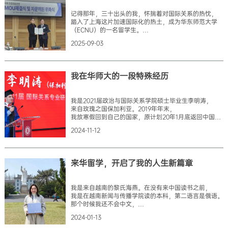
伴随着微风轻柔地飘落在校园的小径上。每走一步，
记得那年，三十出头的我，怀揣着对国际关系的热忱，
都像走进一幅静谧优雅的画卷。
踏入了上海这片加速国际化的热土，成为华东师范大学
校园的每一处角落都仿佛在告诉我：这里，
（ECNU）的一名留学生。
是孕育梦想的土地。那些
攻读国际关系博士学位的那段岁月，
2025-09-03
无疑是我人生的转折点和无比珍贵的财富。今天，
在庆祝母校留学生教育走过辉煌六十载之际，
回望在ECNU的点点滴滴，心中充满感激与自豪。
选择在ECNU深造，是我人生中最明智的决定之一。
我在华师大的一段特殊经历
最让我铭记于心的是教授们的言传身教。他们治学严谨，
见解深刻，每一次发人深省的提问都引领我深入思考。
我研究的国际关系领域，强调全球视野、
我是2021届政治与国际关系学院硕士毕业生李明涛，
理解合作与多边对话。这些核心理念，
来自玫瑰之国保加利亚。2019年年末，
在ECNU的学习中不是空洞的理论，而是活生生的实践。
我放寒假回到自己的国家，原计划20年1月底返回中国。
与教授们的思想碰撞和深度交流
但是疫情的到来阻挡了我的脚步，
2024-11-12
我不得不被困在家中进行居家隔离；同时，
我也利用这段时间好好陪伴家人，充电学习，
尽可能提升自己的知识并培养新的技能。
在居家隔离的那半年中，
来华留学，开启了我的人生新篇章
我每天起床的第一件事就是打开微信和百度疫情实时大数
关注中国的抗疫进展，当时这似乎成了我的习惯。
每天我会和一些中国同学通过云端彼此问候，
我是来自越南的黎氏海燕。在没有来中国读书之前，
关心他们家乡的疫情，也会提醒他们不要放松警惕，
我是在越南新闻与传播学院读的本科，第二语言是俄语。
出门一定做好防护。那段时间，
那个时候我还不会中文，
我时常回忆起我在中国度过的美好时光，
当时我的好友在河内师范大学读书，
我会想念我的中国朋友们；我会想念华东师大美
2024-01-13
她极力推荐我华东师范大学的线上中文课程，