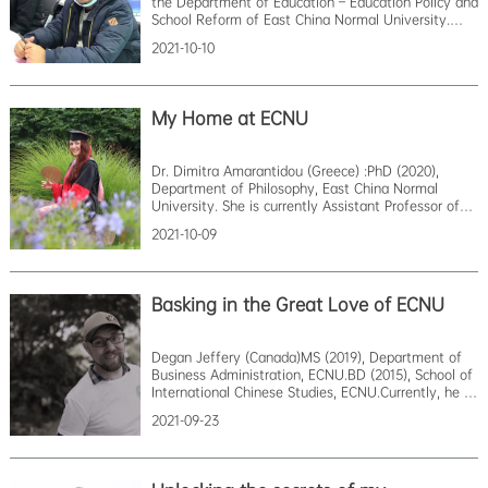
the Department of Education – Education Policy and
我也觉得参加志愿公益服务非常有意义，
School Reform of East China Normal University.
于是我跟着国际教育中心的老师和志愿者们去机场接机，
International Masters of Educational Policy,
帮助新同学熟悉校园;
2021-10-10
Management and Leadership at ECNU
和学院的中国同学们一起去长风公园捡垃圾做环保活动，
(2021).Currently, from January 2011 to the moment,
不仅认
he is working as a Coll
My Home at ECNU
Dr. Dimitra Amarantidou (Greece) :PhD (2020),
Department of Philosophy, East China Normal
University. She is currently Assistant Professor of
Chinese Philosophy at Shanghai Normal
2021-10-09
University.The Philosophy Department of East
China Normal University has been my home for
more than five years. What is
Basking in the Great Love of ECNU
Degan Jeffery (Canada)MS (2019), Department of
Business Administration, ECNU.BD (2015), School of
International Chinese Studies, ECNU.Currently, he is
a part owner of a learning center for language,
2021-09-23
calligraphy, LEGO, amongst other subjects. Also is
correlation with kindergartens around Shanghai. (2