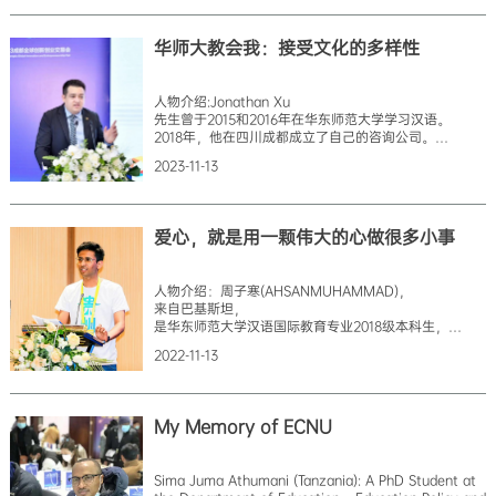
机缘巧合之下我开启了中文学习之旅。碰巧的是，
那个时候教我中文的老师在华师大读博，
她告诉我国际关系专业在那一年开始招收国际学生，
华师大教会我：接受文化的多样性
问我要不要来华师大读硕士。
我当时觉得这样的机会很难得，于是开始努力学习，
拿到了中国政府奖学金，得到了来华学习的机会。
人物介绍:Jonathan Xu
在中国读书的这三年是我人生中最重要、
先生曾于2015和2016年在华东师范大学学习汉语。
最有意义的三年，它改变了我的人生。由于专业的原因，
2018年，他在四川成都成立了自己的咨询公司。
我们班上的国际氛围特别浓，我在学校不仅能和美国、
2023年，他担任上海荷比卢商会业务发展总监，
中国的教授交流，而且还能和来自十几
2023-11-13
负责监督业务发展项目，协助荷比卢公司进入中国市场。
他也致力于促进中国与荷兰、比利时、
卢森堡地区的商业和学术交流。
在上海华东师范大学学习汉语是一次获益匪浅的经历。
爱心，就是用一颗伟大的心做很多小事
2015年和2016年在华师大度过的两个夏天，
让我对中国文化和语言有了深入的了解。
我最美好的回忆之一是参加实地考察，
人物介绍：周子寒(AHSANMUHAMMAD)，
在那里我不仅将所学到的语言技能付诸实践，
来自巴基斯坦，
而且还进一步认识了来自世界各地的优秀同学们。
是华东师范大学汉语国际教育专业2018级本科生，
这些关系非常宝贵，为我的国际职业生涯奠定了基础。
目前是国际关系专业硕士研究生。
在华东师范大
2022-11-13
同时也是学校国际学生志愿服务队的骨干成员。
刚来的时候我还是一名预科生，汉语也不会说，
什么都不懂。但是当我迈入校园，
有很多热心的志愿者同学帮助了我，
My Memory of ECNU
他们告诉我宿舍和教学楼在哪里，怎么给校园卡充值等，
那时候我就感到像在家里一样安心和温暖。
所以我就想以后也要用同样的方式帮助别人，
Sima Juma Athumani (Tanzania): A PhD Student at
将这份爱传递下去。同时，