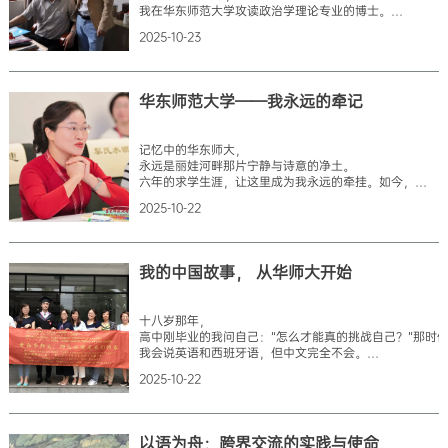
我在华东师范大学攻读政治学理论专业的博士。
我的导师是尊敬的齐卫平老师。在这篇文章中，
2025-10-23
我想讲述与他初次相遇的情景，以及他对我的关怀、
教诲和引导。 2011年秋天，
我第一次到上海的情景仍历历在目。
这是我首次踏上上海的土地。浦东机场之大令人惊叹，
华东师范大学——我永远的牵记
从一端走到另一端需要半个多小时。走出机场后，
我乘坐出租车前往位于中山北路的老校区。
城市的美丽令人目不暇接。
记忆中的华东师大，
当我穿过大学的大门进入校园时，
永远是丽娃河畔那片宁静与诗意的净土。
心中默念：“感谢上天，
六年的求学生涯，让这里成为我永远的牵挂。如今，
让我实现了梦想。”我仔细阅读了随邀请函一起寄来的指南
回望往昔，心中依然涌动着无尽的眷恋与感恩，
并按照提供的地图前往留学生办公室。在那里，
2025-10-22
仿佛还驻足在那熟悉的丽娃河畔。
黄美旭老师带
我曾在华东师范大学度过了硕士与博士的六年时光。
那六年，不仅仅是学术研究与专业成长的过程，
更是我人生中最纯粹、最深刻的一段岁月。
我的中国故事， 从华师大开始
校园里的每一条小径，每一幢楼宇，
都留下了我的足迹与回忆。 丽娃河畔的清风、
法国梧桐随风飘落的叶影、银杏叶的金黄色、
十八岁那年，
操场上的欢笑、教室里的话语……所有这些场景，
高中刚毕业的我问自己：“怎么才能真的挑战自己？”那时
至今仍历历在目。它们已经不仅仅是校园风景，
我会说英语和西班牙语，但中文完全不会。
更是与我血脉相连的生命印记。 那时的我，
一个想法突然冒出来：为什么不去中国学习呢？
常常在丽娃河边独自
2025-10-22
2012年8月，一个炎热的夏天，我第一次来到中国。
谁也不认识，一句中文也不会说。新的地方，新的文化，
一切都是新的，感觉有点害怕，也有点兴奋。但很幸运，
我来到了华东师范大学。这里很快就成了我的第二个家。
以语为舟：跨界交流的实践与使命