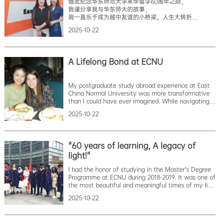
值此纪念华东师范大学来华留学60周年之际，
在华师大的日子，“充满了各种美好回忆的片段”。
我谨分享我与华东师大的故事，
我珍惜每一次深入中国社会的机会。
我一直乐于成为越中友谊的小桥梁。人生大转折
还记得和十几位留学生伙伴一起去江
我出生在越南经济欠发达的高原地区，一个贫穷落后、
2025-10-22
没有出路的乡村。在不断学习成长的过程中，
我长大成人，渴望考上大学，离开贫困的家乡，
改变自己的命运。非常幸运，
我考入了雒鸿大学的中国语言专业，在这里，
A Lifelong Bond at ECNU
我完成了我的大学学业，
并参加了同奈省举办的翻译培训班。
正是通过这个培训班，
My postgraduate study abroad experience at East
我得到了胡志明市师范大学中国语言学院原系主任甲文强
China Normal University was more transformative
得以申请到华东师范大学。
than I could have ever imagined. While navigating
由于在毕业前就做好了各方面的准备，
the bustling campus, a chance encounter in an
我成功获得了孔子学院奖学金学习国际汉语教育硕士专业
2025-10-22
elevator led to a friendship that has shaped my life
2010年2月，我正式离开越南前往上
in profound ways. There, I met Sophie, a fellow stud
"60 years of learning, A legacy of
light!"
I had the honor of studying in the Master's Degree
Programme at ECNU during 2018-2019. It was one of
the most beautiful and meaningful times of my life.
The welcome I received from the university was
2025-10-22
exceptional. Although I was a foreigner in the
country, the care and support provided made me
feel