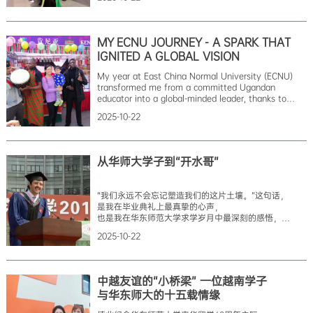
提前学习汉语，了解中国文化，
认真选择适合自己的学校和专业，
最终我实现了我梦寐以求的愿望，来到了中国上海，
来到了华东师范大学，这是一个充满活力、人文，智慧、
MY ECNU JOURNEY - A SPARK THAT
美丽的高校！ 华师大，我圆梦的地方！
IGNITED A GLOBAL VISION
我还清晰得记得刚来到中国的时候，
对汉语的掌握还不是很熟练，
My year at East China Normal University (ECNU)
和老师同学交流起来还存在不少障碍。
transformed me from a committed Ugandan
但在老师和同学的热情帮助下，
educator into a global-minded leader, thanks to
我不仅较好克服了语言交流困难，
academic rigor, cultural immersion, and the lifelong
还迅速适应了博士的学习和生活。开学不久，
2025-10-22
friendships I built along the way. In 2018, I joined
我便参加了第一届“华夏杯”
ECNU as a UNESCO Great Wall Fellow, stepping
into a comm
从华师大学子到“开水哥”
“我们永远不会忘记塑造我们的这片土壤。”这句话，
是我在毕业典礼上最真挚的心声，
也是我在华东师范大学求学岁月中最深刻的感悟，
因为在这里发生了许多改变我人生轨迹的故事。
2025-10-22
融入这片土壤：我的别样青春
2015年在意大利圣心大学孔子学院的推荐下，
我获得了孔子学院奖学金，前往华东师范大学学习中文。
经过一年汉语学习，我成功申请硕士项目，
中越友谊的“小桥梁” 一位越南学子
走进了华东师范大学国际关系与地区发展研究院的课堂。
与华东师大的十五载情缘
在这里，我不仅汲取了专业知识，取得了不错的成绩，
更全身心地拥抱了校园内外的精彩生活。对我而言，