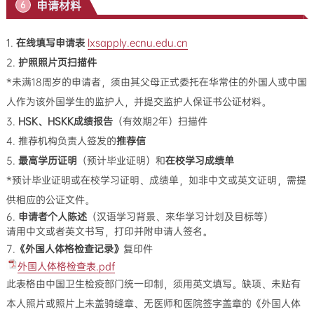
申请材料
6
1.
在线填写申请表
lxsapply.ecnu.edu.cn
2.
护照照片页扫描件
*未满18周岁的申请者，须由其父母正式委托在华常住的外国人或中国
人作为该外国学生的监护人，并提交监护人保证书公证材料。
3.
HSK、HSKK成绩报告
（有效期2年）扫描件
4. 推荐机构负责人签发的
推荐信
5.
最高学历证明
（预计毕业证明）和
在校学习成绩单
*预计毕业证明或在校学习证明、成绩单，如非中文或英文证明，需提
供相应的公证文件。
6.
申请者个人陈述
（汉语学习背景、来华学习计划及目标等）
请用中文或者英文书写，打印并附申请人签名。
7.
《外国人体格检查记录》
复印件
外国人体格检查表.pdf
此表格由中国卫生检疫部门统一印制，须用英文填写。缺项、未贴有
本人照片或照片上未盖骑缝章、无医师和医院签字盖章的《外国人体