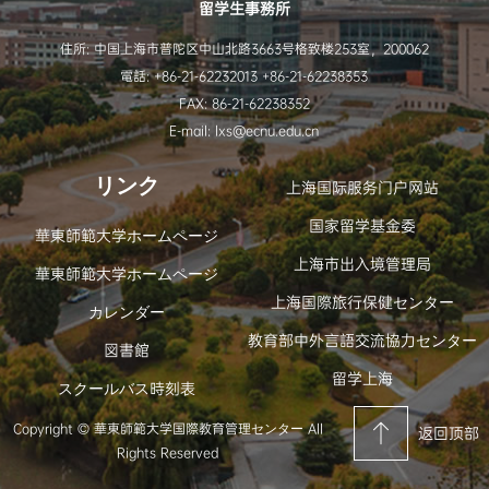
留学生事務所
住所: 中国上海市普陀区中山北路3663号格致楼253室，200062
電話: +86-21-62232013 +86-21-62238353
FAX: 86-21-62238352
E-mail: lxs@ecnu.edu.cn
リンク
上海国际服务门户网站
国家留学基金委
華東師範大学ホームページ
上海市出入境管理局
華東師範大学ホームページ
上海国際旅行保健センター
カレンダー
教育部中外言語交流協力センター
図書館
留学上海
スクールバス時刻表
Copyright © 華東師範大学国際教育管理センター All
返回顶部
Rights Reserved