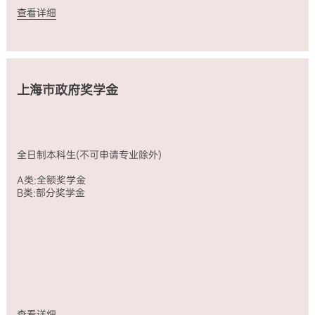
本
研
（免
年
查看详细
科
究
交
汉
生
生
学
语
(不
（不
费、
进
可
可
校
修
申
申
内
生
请
请
住
（标
上海市政府奖学金
专
专
宿
准
业
业
费；
中
除
除
包
文
外)
外）
含
项
A
全
来
目）
全日制本科生(不可申请专业除外)
类:
额
华
全
全
奖
保
额
A类:全额奖学金
额
学
险
奖
B类:部分奖学金
奖
金
和
学
学
全
每
金
金
日
月
普
B
制
生
通
类:
研
活
进
部
究
费）
修
分
生
生
生
奖
（不
活
（仅
学
可
费
限
查看详细