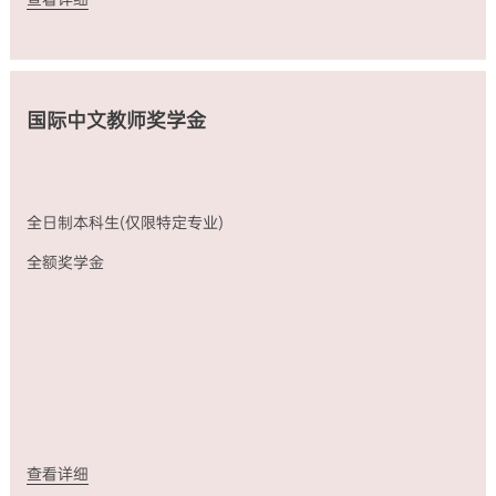
金
申
发
本
全
请
放
科
日
专
标
专
制
业
准：
业：
本
除
3500
汉
科
外）
元/
语
国际中文教师奖学金
生
A
月
言
(仅
类：
A
文
限
全
类：
学、
特
额
全
汉
定
奖
额
语
专
学
奖
国
全日制本科生(仅限特定专业)
业)
金
学
际
全
B
金
教
全额奖学金
额
类：
（免
育、
奖
部
学
中
学
分
费、
国
金
奖
住
历
全
学
宿
史、
日
金
费、
中
制
全
来
国
本
日
华
哲
科
制
保
学）
生
国
险
全
查看详细
（不
际
费，
额