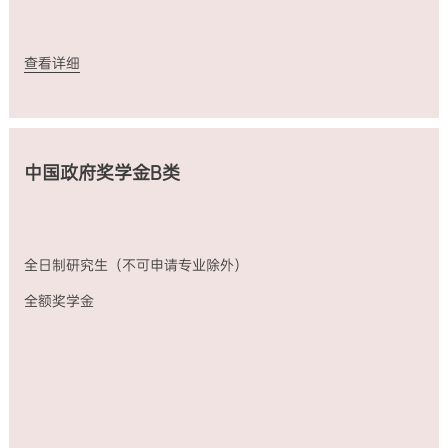
津
的
贴、
文
国
科
际
类
查看详细
旅
专
费
业
等。
学
费、
生
活
中国政府奖学金B类
和
研
究
津
贴、
全日制研究生（不可申请专业除外）
国
际
全额奖学金
旅
费
等