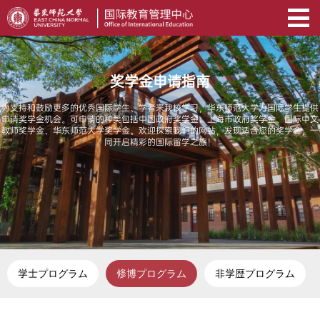
奖学金申请指南
为支持和鼓励更多的优秀国际学生、学者来我校学习，华东师范大学为国际学生提供
申请奖学金机会。可申请的种类包括中国政府奖学金、上海市政府奖学金、国际中文
教师奖学金、华东师范大学奖学金。欢迎探索我们的网站，发现适合您的奖学金，一
同开启精彩的国际留学之旅！
学士プログラム
修博プログラム
非学歴プログラム
全
全
全
普
日
日
额
通