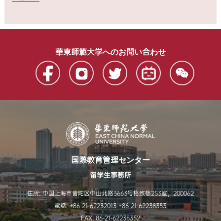
華東師範大学へのお問い合わせ
国際教育管理センター
留学生事務所
住所: 中国上海市普陀区中山北路3663号格致楼253室，200062
電話: +86-21-62232013 +86-21-62238353
FAX: 86-21-62238352