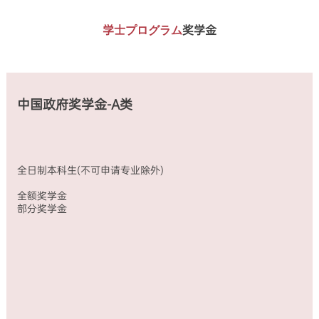
制
制
奖
进
本
研
学
修
学士プログラム
奖学金
科
究
金
生、
生
生
（免
高
(不
（不
学
级
可
可
费、
进
申
申
住
修
请
请
宿
生、
中国政府奖学金-A类
专
专
费、
汉
业
业
来
语
除
除
华
进
外)
外）
保
修
全
全
险
生
全日制本科生(不可申请专业除外)
额
额
费、
全
奖
奖
生
额
全额奖学金
学
学
活
奖
部分奖学金
金
金
费
学
部
部
3500
金
分
分
元/
部
奖
奖
月）
分
学
学
全
奖
金
金
额
学
全
全
奖
金
日
日
学
一
制
制
金
学