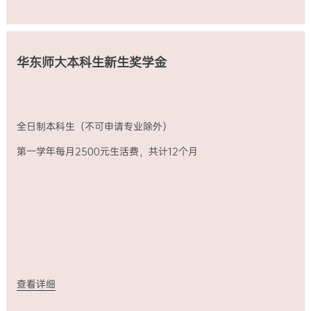
可
中
生
奖
申
文
活
学
请
教
费
金
专
育
3500
中
业
专
元/
文
华东师大本科生新生奖学金
除
业
月）
授
外）
研
B
课
第
究
类：
的
一
生
部
文
学
全
分
科
全日制本科生（不可申请专业除外）
年
额
奖
类
每
奖
学
专
第一学年每月2500元生活费，共计12个月
月
学
金
业
2500
金
（免
学
元
全
学
费、
生
日
费、
生
活
制
来
活
费，
硕
华
和
共
士
保
研
计
研
险
究
12
究
费）
津
个
生
全
贴、
月
（仅
额
国
查看详细
限
奖
际
特
学
旅