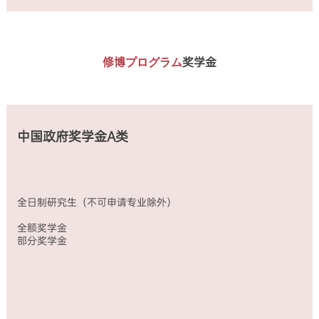
定
金
费
专
（免
等。
业）
交
普
全
学
通
额
费、
进
修博プログラム
奖学金
奖
校
修
学
内
生、
金
住
高
中
宿
级
文
费、
进
授
来
修
中国政府奖学金A类
课
华
生
的
保
（除
文
险
汉
科
费，
语
类
生
言
全日制研究生（不可申请专业除外）
专
活
专
业
费
业）
全额奖学金
学
3500
全
部分奖学金
费、
元/
额
生
月）
奖
活
中
学
和
文
金
研
授
究
课