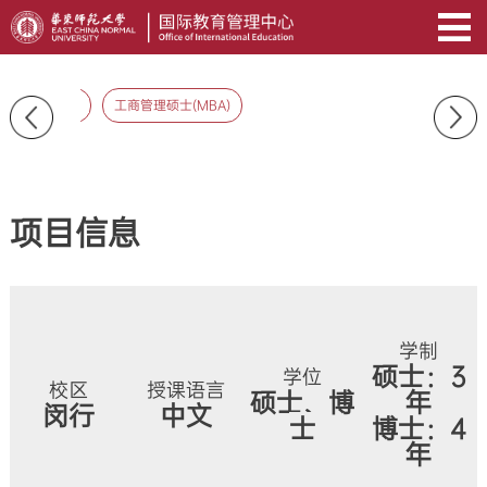
学及应用语言学
工商管理硕士(MBA)
项目信息
学制
硕士：3
学位
校区
授课语言
硕士、博
年
闵行
中文
士
博士：4
年