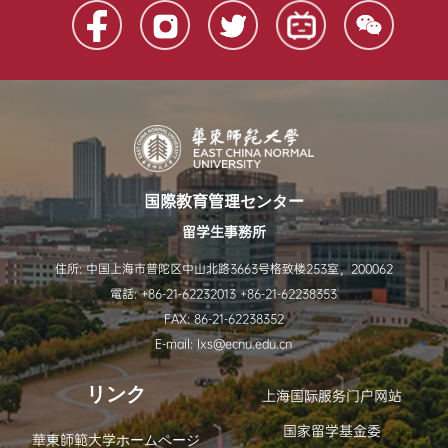
国際教育管理センター
留学生事務所
住所: 中国上海市普陀区中山北路3663号格致楼253室，200062
電話: +86-21-62232013 +86-21-62238353
FAX: 86-21-62238352
E-mail: lxs@ecnu.edu.cn
リンク
上海国际服务门户网站
国家留学基金委
華東師範大学ホームページ