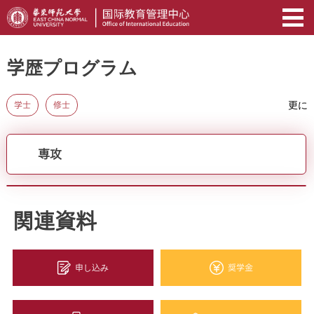
学歴プログラム
更に
学士
修士
専攻
関連資料
申し込み
奨学金