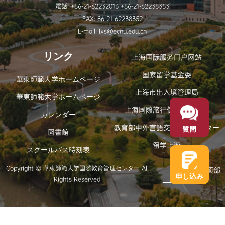
電話: +86-21-62232013 +86-21-62238353
FAX: 86-21-62238352
E-mail: lxs@ecnu.edu.cn
リンク
上海国际服务门户网站
国家留学基金委
華東師範大学ホームページ
上海市出入境管理局
華東師範大学ホームページ
上海国際旅行保健センター
カレンダー
教育部中外言語交流協力センター
質問
図書館
留学上海
スクールバス時刻表
Copyright © 華東師範大学国際教育管理センター All
返回顶部
申し込み
Rights Reserved